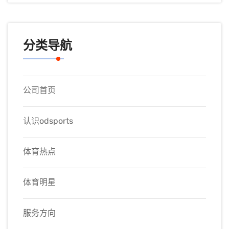
分类导航
公司首页
认识odsports
体育热点
体育明星
服务方向