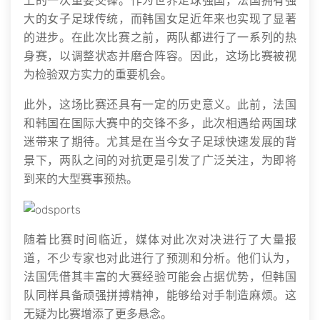
上的一次重要交锋。作为世界足球强国，法国拥有强
大的女子足球传统，而韩国女足近年来也实现了显著
的进步。在此次比赛之前，两队都进行了一系列的热
身赛，以调整状态并磨合阵容。因此，这场比赛被视
为检验双方实力的重要机会。
此外，这场比赛还具有一定的历史意义。此前，法国
和韩国在国际大赛中的交锋不多，此次相遇给两国球
迷带来了期待。尤其是在当今女子足球快速发展的背
景下，两队之间的对抗更是引发了广泛关注，为即将
到来的大型赛事预热。
随着比赛时间临近，媒体对此次对决进行了大量报
道，不少专家也对此进行了预测和分析。他们认为，
法国凭借其丰富的大赛经验可能会占据优势，但韩国
队同样具备顽强拼搏精神，能够给对手制造麻烦。这
无疑为比赛增添了更多悬念。