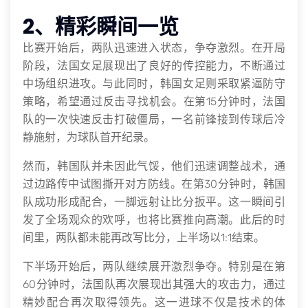
2、精彩瞬间一览
比赛开始后，两队迅速进入状态，争夺激烈。在开局
阶段，法国女足展现出了良好的传控能力，不断通过
中场组织进攻。与此同时，韩国女足则采取紧逼防守
策略，希望通过反击寻找机会。在第15分钟时，法国
队的一次快速反击打破僵局，一名前锋接到传球后冷
静施射，为球队首开纪录。
然而，韩国队并未因此气馁，他们迅速调整战术，通
过边路传中试图撕开对方防线。在第30分钟时，韩国
队成功形成配合，一脚远射让比分扳平。这一瞬间引
发了全场观众的欢呼，也将比赛推向高潮。此后的时
间里，两队都未能再改写比分，上半场以1:1结束。
下半场开始后，两队继续展开激烈争夺。特别是在第
60分钟时，法国队再次展现出其强大的攻击力，通过
精妙配合再次取得领先。这一进球不仅是技术的体