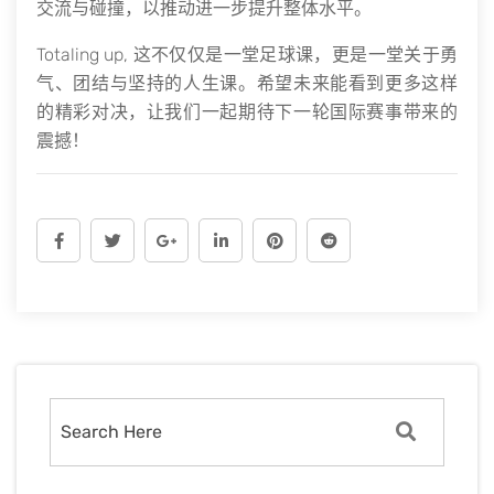
交流与碰撞，以推动进一步提升整体水平。
Totaling up, 这不仅仅是一堂足球课，更是一堂关于勇
气、团结与坚持的人生课。希望未来能看到更多这样
的精彩对决，让我们一起期待下一轮国际赛事带来的
震撼！