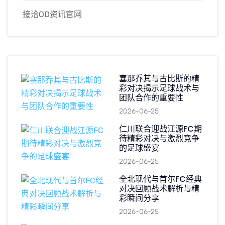
接洽OD资讯官网
塞那乔其与古比斯的精
彩对决揭示足球战术与
团队合作的重要性
2026-06-25
仁川联合迎战江源FC期
待精彩对决与激烈竞争
的足球盛宴
2026-06-25
全北现代与首尔FC经典
对决回顾战术解析与精
彩瞬间分享
2026-06-25