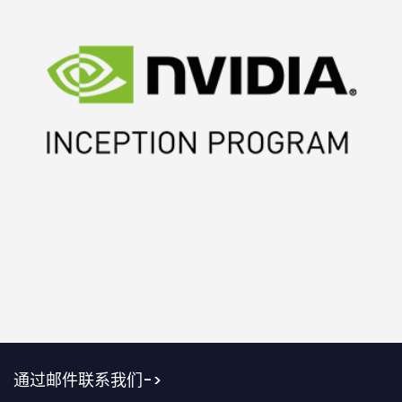
通过邮件联系我们->