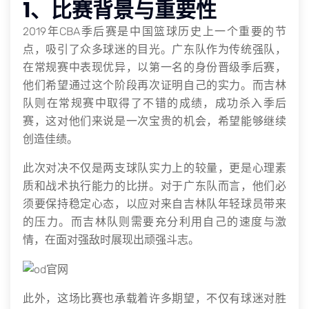
1、比赛背景与重要性
2019年CBA季后赛是中国篮球历史上一个重要的节
点，吸引了众多球迷的目光。广东队作为传统强队，
在常规赛中表现优异，以第一名的身份晋级季后赛，
他们希望通过这个阶段再次证明自己的实力。而吉林
队则在常规赛中取得了不错的成绩，成功杀入季后
赛，这对他们来说是一次宝贵的机会，希望能够继续
创造佳绩。
此次对决不仅是两支球队实力上的较量，更是心理素
质和战术执行能力的比拼。对于广东队而言，他们必
须要保持稳定心态，以应对来自吉林队年轻球员带来
的压力。而吉林队则需要充分利用自己的速度与激
情，在面对强敌时展现出顽强斗志。
此外，这场比赛也承载着许多期望，不仅有球迷对胜