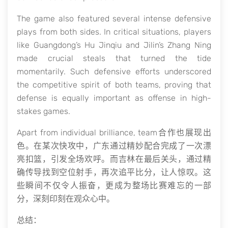
The game also featured several intense defensive
plays from both sides. In critical situations, players
like Guangdong’s Hu Jinqiu and Jilin’s Zhang Ning
made crucial steals that turned the tide
momentarily. Such defensive efforts underscored
the competitive spirit of both teams, proving that
defense is equally important as offense in high-
stakes games.
Apart from individual brilliance, team合作也展现出
色。在某次快攻中，广东通过精妙配合完成了一次漂
亮扣篮，引发全场欢呼。而吉林在最后关头，通过精
确传导找到空位射手，再次追平比分，让人惊叹。这
些瞬间不仅令人振奋，更成为整场比赛难忘的一部
分，深刻印刻在观众心中。
总结：