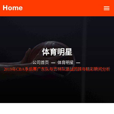
体育明星
公司首页
体育明星
2019年CBA季后赛广东队与吉林队激战回顾与精彩瞬间分析