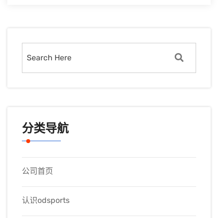
分类导航
公司首页
认识odsports