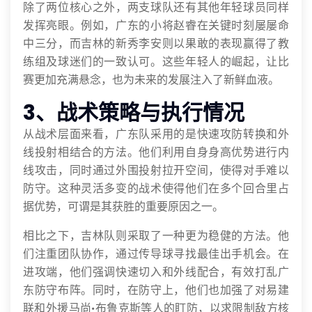
除了两位核心之外，两支球队还有其他年轻球员同样
发挥亮眼。例如，广东的小将赵睿在关键时刻屡屡命
中三分，而吉林的新秀李安则以果敢的表现赢得了教
练组及球迷们的一致认可。这些年轻人的崛起，让比
赛更加充满悬念，也为未来的发展注入了新鲜血液。
3、战术策略与执行情况
从战术层面来看，广东队采用的是快速攻防转换和外
线投射相结合的方法。他们利用自身身高优势进行内
线攻击，同时通过外围投射拉开空间，使得对手难以
防守。这种灵活多变的战术使得他们在多个回合里占
据优势，可谓是其获胜的重要原因之一。
相比之下，吉林队则采取了一种更为稳健的方法。他
们注重团队协作，通过传导球寻找最佳出手机会。在
进攻端，他们强调快速切入和外线配合，有效打乱广
东防守布阵。同时，在防守上，他们也加强了对易建
联和外援马尚·布鲁克斯等人的盯防，以求限制敌方核