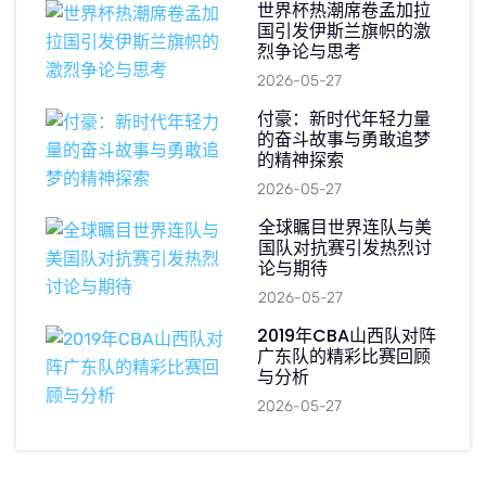
世界杯热潮席卷孟加拉
国引发伊斯兰旗帜的激
烈争论与思考
2026-05-27
付豪：新时代年轻力量
的奋斗故事与勇敢追梦
的精神探索
2026-05-27
全球瞩目世界连队与美
国队对抗赛引发热烈讨
论与期待
2026-05-27
2019年CBA山西队对阵
广东队的精彩比赛回顾
与分析
2026-05-27