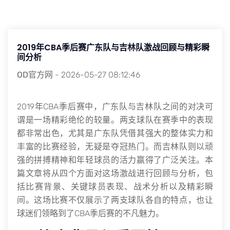
2019年CBA季后赛广东队与吉林队激战回顾与精彩瞬
间分析
OD官方网
-
2026-05-27 08:12:46
2019年CBA季后赛中，广东队与吉林队之间的对决可
谓是一场精彩绝伦的较量。两支球队在赛季中的表现
都非常出色，尤其是广东队凭借其强大的整体实力和
丰富的比赛经验，无疑是夺冠热门。而吉林队则以顽
强的拼搏精神和年轻球员的活力赢得了广泛关注。本
篇文章将从四个方面对这场激战进行回顾与分析，包
括比赛背景、关键球员表现、战术分析以及精彩瞬
间。这场比赛不仅展示了两支球队各自的特点，也让
球迷们领略到了CBA季后赛的不凡魅力。