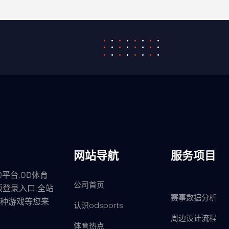
网站导航
服务项目
D平台,OD体育
公司首页
登录入口,全站
赛事数据分析
,各种游戏等您来
认识odsports
周边设计流程
体育热点