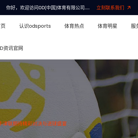
你好，欢迎访问OD(中国)体育有限公司....
立刻联系我们
首页
认识odsports
体育热点
体育明星
服
D资讯官网
牛津联期待精彩对决与进球盛宴