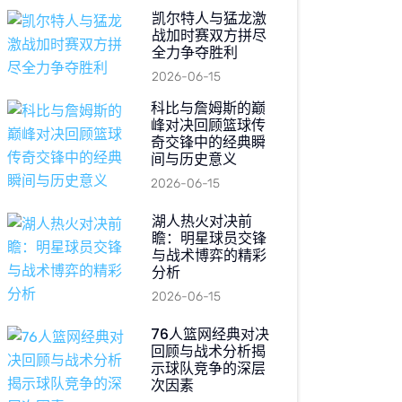
凯尔特人与猛龙激
战加时赛双方拼尽
全力争夺胜利
2026-06-15
科比与詹姆斯的巅
峰对决回顾篮球传
奇交锋中的经典瞬
间与历史意义
2026-06-15
湖人热火对决前
瞻：明星球员交锋
与战术博弈的精彩
分析
2026-06-15
76人篮网经典对决
回顾与战术分析揭
示球队竞争的深层
次因素