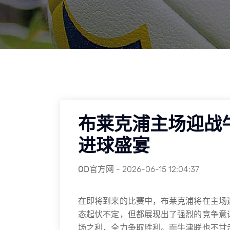
布莱克浦主场迎战
进球盛宴
OD官方网
-
2026-06-15 12:04:37
在即将到来的比赛中，布莱克浦将在主场
态起伏不定，但都展现出了强烈的竞争意
场之利，全力争取胜利。而牛津联也不甘