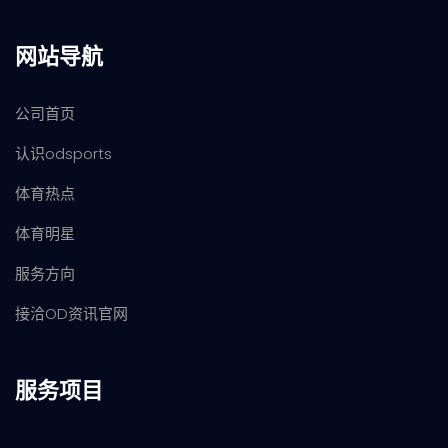
网站导航
公司首页
认识odsports
体育热点
体育明星
服务方向
接洽OD资讯官网
服务项目