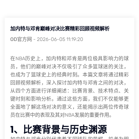
加内特与邓肯巅峰对决比赛精彩回顾视频解析
OD官方网
-
2026-06-05 11:19:20
在NBA历史上，加内特和邓肯是两位极具影响力的球
员，他们的巅峰对决不仅吸引了众多篮球迷的关注，
也成为了篮球史上的经典时刻。本篇文章将通过精彩
回顾视频解析，深入探讨加内特与邓肯之间的对决，
从四个方面进行详细阐述：比赛背景、技术特点、关
键时刻和影响分析。通过这些方面，我们不仅能够更
全面地了解这场对决的意义，还能揭示出两位传奇球
员在比赛中的表现及其对NBA发展的重要作用。
1、比赛背景与历史渊源