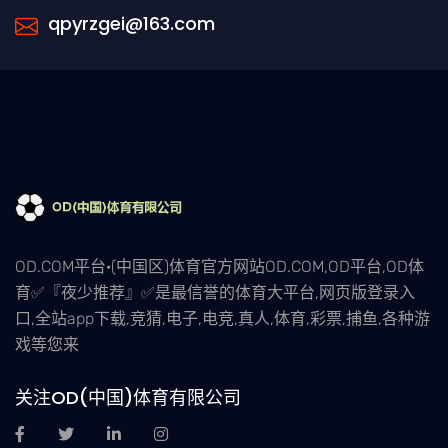
qpyrzgei@163.com
OD.COM平台·(中国区)体育官方网站OD.COM,OD平台,OD体
育✅『夜少推荐』✅是最信誉的体育大平台,网页版登录入
口,全站app下载,竞猜,电子,电竞,真人,体育,彩票,捕鱼,各种游
戏等您来
关注OD(中国)体育有限公司