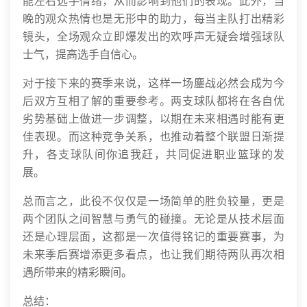
能左右选手情绪，从而影响到他们的表现。此外，当
晚的观众热情也是无形中的助力，每当主队打出精彩
镜头，全场观众立即爆发出的欢呼声无疑会增强球队
士气，提高选手自信心。
对于接下来的赛季来说，这样一场鏖战必然会成为今
后双方互相了解的重要参考。两支球队都将在各自优
劣势基础上做进一步调整，以期在未来相遇时能有更
佳表现。而这种竞争关系，也推动着整个联盟日渐提
升，各支球队间你追我赶，共同促进职业篮球的发
展。
总而言之，此役不仅仅是一场简单的胜负较量，更是
两个团队之间智慧与勇气的碰撞。无论是从技术层面
还是心理层面，这都是一次值得铭记的重要赛事，为
未来季后赛增添更多看点，也让我们期待两队再次相
遇所带来的精彩瞬间。
总结：