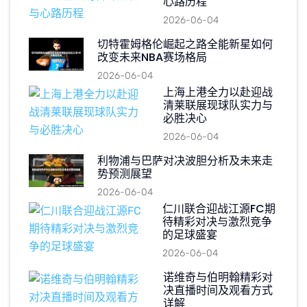
心路历程
2026-06-04
切特霍姆格伦崛起之路全能新星如何
改变未来NBA赛场格局
2026-06-04
上海上港全力以赴迎战
清莱联展现球队实力与
必胜决心
2026-06-04
利物浦与巴萨对决波胆分析及未来走
势预测展望
2026-06-04
仁川联合迎战江源FC期
待精彩对决与激烈竞争
的足球盛宴
2026-06-04
诺维奇与伯明翰精彩对
决直播时间及观看方式
详解