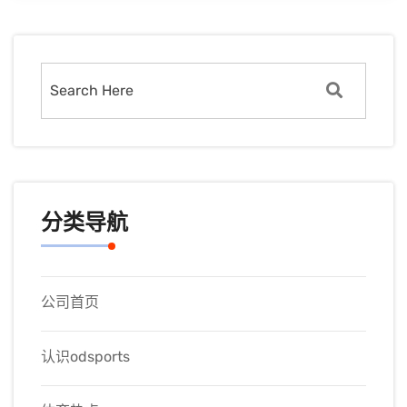
分类导航
公司首页
认识odsports