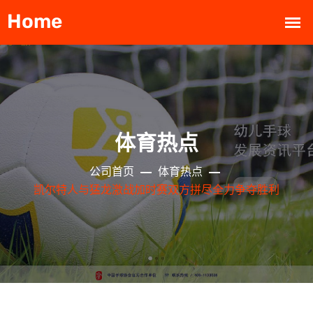
体育热点
公司首页
体育热点
凯尔特人与猛龙激战加时赛双方拼尽全力争夺胜利