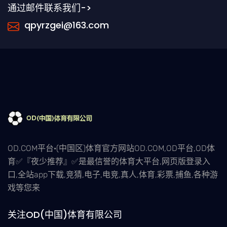
通过邮件联系我们->
qpyrzgei@163.com
OD.COM平台·(中国区)体育官方网站OD.COM,OD平台,OD体
育✅『夜少推荐』✅是最信誉的体育大平台,网页版登录入
口,全站app下载,竞猜,电子,电竞,真人,体育,彩票,捕鱼,各种游
戏等您来
关注OD(中国)体育有限公司