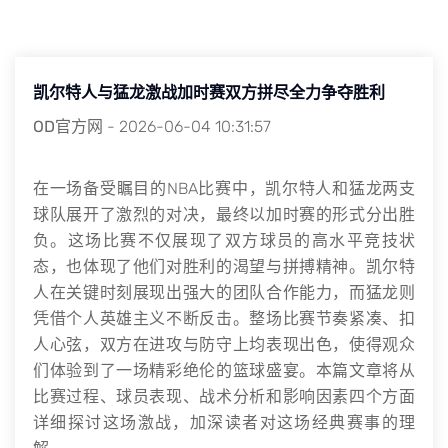
凯尔特人与猛龙激战加时赛双方拼尽全力争夺胜利
OD官方网
-
2026-06-04 10:31:57
在一场备受瞩目的NBA比赛中，凯尔特人和猛龙两支
球队展开了激烈的对决，最终以加时赛的形式分出胜
负。这场比赛不仅展现了双方球员的高水平竞技状
态，也体现了他们对胜利的渴望与拼搏精神。凯尔特
人在关键时刻展现出强大的团队合作能力，而猛龙则
凭借个人英雄主义不断反击。整场比赛节奏紧凑、扣
人心弦，双方在进攻与防守上均表现出色，使得观众
们体验到了一场精彩绝伦的篮球盛宴。本篇文章将从
比赛过程、球员表现、战术分析和影响因素四个方面
详细探讨这场激战，加深读者对这场经典赛事的理