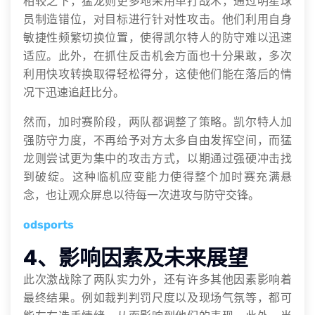
相较之下，猛龙则更多地采用单打战术，通过明星球
员制造错位，对目标进行针对性攻击。他们利用自身
敏捷性频繁切换位置，使得凯尔特人的防守难以迅速
适应。此外，在抓住反击机会方面也十分果敢，多次
利用快攻转换取得轻松得分，这使他们能在落后的情
况下迅速追赶比分。
然而，加时赛阶段，两队都调整了策略。凯尔特人加
强防守力度，不再给予对方太多自由发挥空间，而猛
龙则尝试更为集中的攻击方式，以期通过强硬冲击找
到破绽。这种临机应变能力使得整个加时赛充满悬
念，也让观众屏息以待每一次进攻与防守交锋。
odsports
4、影响因素及未来展望
此次激战除了两队实力外，还有许多其他因素影响着
最终结果。例如裁判判罚尺度以及现场气氛等，都可