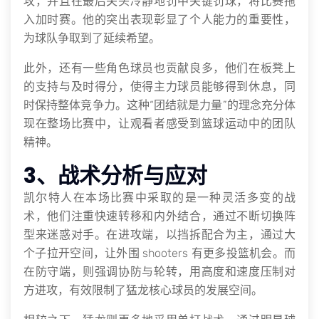
攻，并且在最后关头冷静地罚中关键罚球，将比赛拖
入加时赛。他的突出表现彰显了个人能力的重要性，
为球队争取到了延续希望。
此外，还有一些角色球员也贡献良多，他们在板凳上
的支持与及时得分，使得主力球员能够得到休息，同
时保持整体竞争力。这种“团结就是力量”的理念充分体
现在整场比赛中，让观看者感受到篮球运动中的团队
精神。
3、战术分析与应对
凯尔特人在本场比赛中采取的是一种灵活多变的战
术，他们注重快速转移和内外结合，通过不断切换阵
型来迷惑对手。在进攻端，以挡拆配合为主，通过大
个子拉开空间，让外围 shooters 有更多投篮机会。而
在防守端，则强调协防与轮转，用高度和速度压制对
方进攻，有效限制了猛龙核心球员的发展空间。