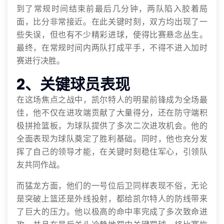
到了常规时间结束前最后几分钟，两队陷入胶着局
面，比分非常接近。在此关键时刻，双方均出现了一
些失误，但也有不少精彩进球，使得比赛悬念丛生。
最终，在常规时间内两队打成平手，不得不进入加时
赛进行决胜。
2、关键球员表现
在这场焦点之战中，凯尔特人的明星前锋成为全场最
佳，他不仅在进攻端贡献了大量得分，还在防守端积
极拼抢篮板，为球队提供了多次二次进攻机会。他的
全面表现为球队奠定了胜利基础。同时，他也充分发
挥了自己的领导才能，在关键时刻稳住军心，引领队
友共同作战。
而猛龙方面，他们的一号位后卫同样表现不俗，无论
是突破上篮还是外线投射，都给凯尔特人的防线带来
了巨大的压力。他以极高的命中率完成了多次致命进