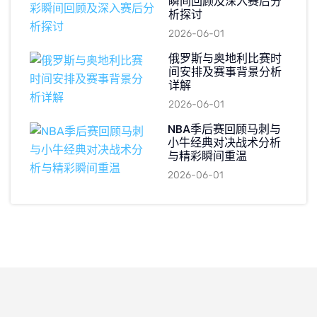
瞬间回顾及深入赛后分
析探讨
2026-06-01
俄罗斯与奥地利比赛时
间安排及赛事背景分析
详解
2026-06-01
NBA季后赛回顾马刺与
小牛经典对决战术分析
与精彩瞬间重温
2026-06-01