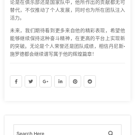
论是在俱乐部还是国家队中，他所作出的贡献都无可
替代，不仅推动了个人发展，同时也为所在团队注入
活力。
未来，我们期待看到更多来自他的精彩表现，希望他
能够继续保持这种奋斗精神，在更高的平台上实现新
的突破。无论是个人荣誉还是团队成绩，相信丹尼斯·
施罗德都会继续谱写属于他的辉煌篇章！