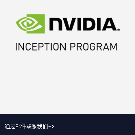
通过邮件联系我们->