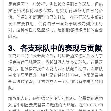
尽管经历了一些波折，例如被交易到其他球队，但施
罗德始终保持积极心态，用实际行动证明自己的价
值。他通过不断调整自己的打法，在不同球队中都能
发挥重要作用，使得自己一直处于联盟前列控卫行
列。这种韧性与适应能力，是他能够持续成长的重要
因素。
3、各支球队中的表现与贡献
在离开亚特兰大老鹰之后，丹尼斯施罗德先后效力于
俄克拉荷马城雷霆、洛杉矶湖人等多支球队。在雷霆
期间，他凭借超强个人能力及团队配合精神，为球队
带来了显著提升。特别是在替补阵容中，他常常带动
全队进攻节奏，让雷霆成为一个更加富有冲击力的团
队。
加盟湖人后，施罗德又面临新的挑战。他需要迅速融
入这个明星云集且竞争激烈的大环境。在2020-2021