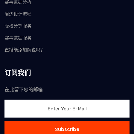
赛事数据分析
周边设计流程
版权分销服务
赛事数据服务
直播能添加解说吗？
订阅我们
在此留下您的邮箱
Subscribe