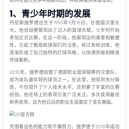
如何在激烈竞争中脱颖而出，并取得诸多辉煌成就。
1、青少年时期的发展
丹尼斯施罗德出生于1993年9月15日，在德国汉堡长
大。他自幼便展现出了过人的篮球天赋，12岁时开始
参加正式比赛。在这一阶段，他展现出的速度和敏捷
性，引起了教练和球探们的注意。经过系统训练，他
逐渐形成了自己独特的打球风格，以快速突破和精准
传球著称。
2010年，施罗德加盟了德国职业篮球联赛的汉堡队，
成为该队最年轻的球员之一。在这里，他得到充分锻
炼，不仅提升了个人技术水平，还积累了丰富的比赛
经验。他在场上的表现引发广泛关注，多次获得最佳
新秀奖项，这为他日后的职业生涯奠定了坚实基础。
凭借着出色的能力和不懈努力，施罗德于2013年成功