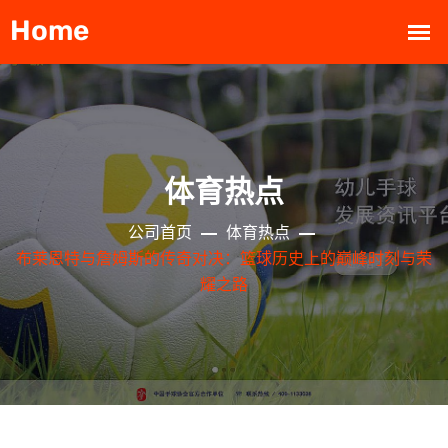
体育热点
公司首页
体育热点
布莱恩特与詹姆斯的传奇对决：篮球历史上的巅峰时刻与荣
耀之路