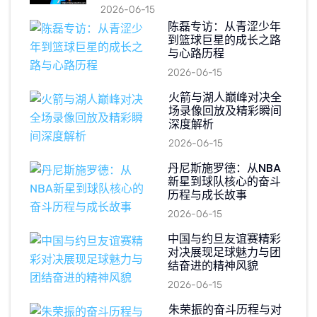
2026-06-15
陈磊专访：从青涩少年
到篮球巨星的成长之路
与心路历程
2026-06-15
火箭与湖人巅峰对决全
场录像回放及精彩瞬间
深度解析
2026-06-15
丹尼斯施罗德：从NBA
新星到球队核心的奋斗
历程与成长故事
2026-06-15
中国与约旦友谊赛精彩
对决展现足球魅力与团
结奋进的精神风貌
2026-06-15
朱荣振的奋斗历程与对