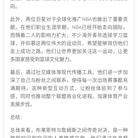
向。
此外，两位巨星对于全球化推广NBA也做出了重要贡
献。在他们职业生涯早期，NBA已经开始走向国际。
而随着二人的影响力扩大，不少海外青年选择学习篮
球，并仰慕这两位伟大的运动员，希望能够效仿他们
走上成功之路。他们让世界更加关注这一运动，让更
多国家感受到篮球文化魅力。
最后，通过社交媒体等现代传播工具，他们进一步加
深了自己与粉丝之间联系，使得每一次出场赛事都充
满期待。这种新型互动方式，让粉丝体验到了参与
感，同时也推动整个联盟商业化进程，加速体育产业
发展步伐。
总结：
总体来看，布莱恩特与詹姆斯之间传奇对决，是一种