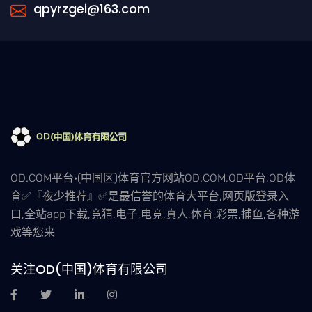
qpyrzgei@163.com
OD.COM平台·(中国区)体育官方网站OD.COM,OD平台,OD体
育✅『夜少推荐』✅是最信誉的体育大平台,网页版登录入
口,全站app下载,竞猜,电子,电竞,真人,体育,彩票,捕鱼,各种游
戏等您来
关注OD(中国)体育有限公司