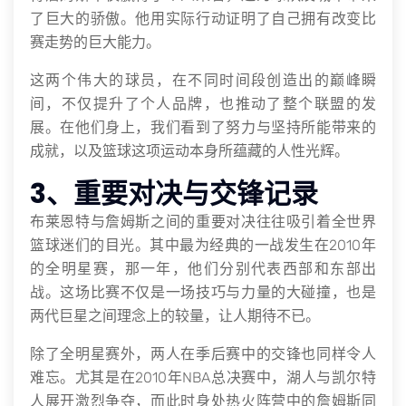
了巨大的骄傲。他用实际行动证明了自己拥有改变比
赛走势的巨大能力。
这两个伟大的球员，在不同时间段创造出的巅峰瞬
间，不仅提升了个人品牌，也推动了整个联盟的发
展。在他们身上，我们看到了努力与坚持所能带来的
成就，以及篮球这项运动本身所蕴藏的人性光辉。
3、重要对决与交锋记录
布莱恩特与詹姆斯之间的重要对决往往吸引着全世界
篮球迷们的目光。其中最为经典的一战发生在2010年
的全明星赛，那一年，他们分别代表西部和东部出
战。这场比赛不仅是一场技巧与力量的大碰撞，也是
两代巨星之间理念上的较量，让人期待不已。
除了全明星赛外，两人在季后赛中的交锋也同样令人
难忘。尤其是在2010年NBA总决赛中，湖人与凯尔特
人展开激烈争夺，而此时身处热火阵营中的詹姆斯同