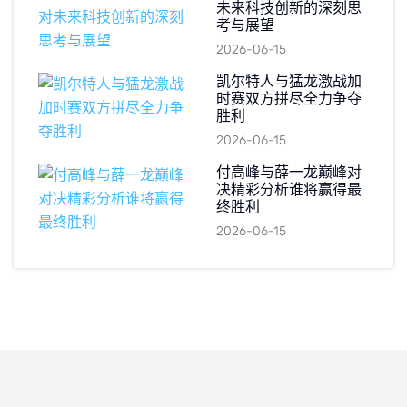
未来科技创新的深刻思
考与展望
2026-06-15
凯尔特人与猛龙激战加
时赛双方拼尽全力争夺
胜利
2026-06-15
付高峰与薛一龙巅峰对
决精彩分析谁将赢得最
终胜利
2026-06-15