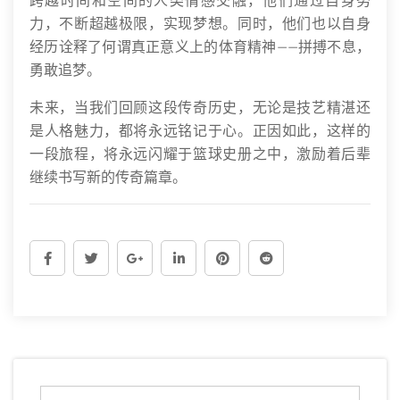
跨越时间和空间的人类情感交融，他们通过自身努
力，不断超越极限，实现梦想。同时，他们也以自身
经历诠释了何谓真正意义上的体育精神——拼搏不息，
勇敢追梦。
未来，当我们回顾这段传奇历史，无论是技艺精湛还
是人格魅力，都将永远铭记于心。正因如此，这样的
一段旅程，将永远闪耀于篮球史册之中，激励着后辈
继续书写新的传奇篇章。