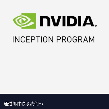
通过邮件联系我们->