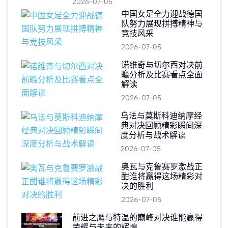
2026-07-05
中国女足全力迎战德国
队努力展现拼搏精神与
竞技风采
2026-07-05
诺维奇与切尔西对决前
瞻分析及比赛看点全面
解读
2026-07-05
乌法与莫斯科迪纳摩经
典对决回顾精彩瞬间深
度分析与战术解读
2026-07-05
奥瓦与克鲁赛罗激战正
酣谁将赢得这场精彩对
决的胜利
2026-07-05
前进之鹰与特温的巅峰对决谁能赢得
荣耀与未来的辉煌