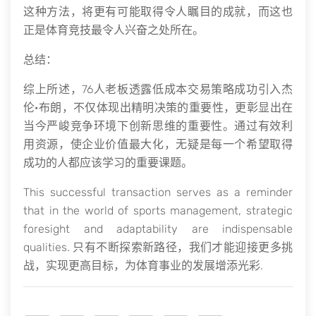
这种方法，将更有可能取得令人瞩目的成就，而这也
正是体育竞技最令人兴奋之处所在。
总结：
综上所述，76人老板透露低成本交易策略成功引入杰
伦·布朗，不仅体现出精明决策的重要性，更彰显出在
当今严峻竞争环境下创新思维的重要性。通过有效利
用资源，使企业价值最大化，无疑是每一个希望取得
成功的人都应该学习的重要课题。
This successful transaction serves as a reminder
that in the world of sports management, strategic
foresight and adaptability are indispensable
qualities. 只有不断探索新路径，我们才能迎接更多挑
战，实现更高目标，为体育事业的发展增添光彩.