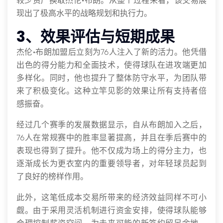
较少资产换取杰伦·布朗。从整个过程来看，该交易展
现出了极高水平的战略规划和执行力。
3、效果评估与短期成果
杰伦·布朗加盟后立刻为76人注入了新的活力。他凭借
出色的得分能力和全面技术，使得球队在进攻端更加
多样化。同时，他也提升了整体防守水平，为团队带
来了积极变化。这种立竿见影的效果让所有支持者倍
感振奋。
经过几个赛季的发展数据显示，自从布朗加入之后，
76人在常规赛中的胜率显著提高，并且在季后赛中的
表现也得到了提升。他不仅成为场上的得分主力，也
逐渐成长为更衣室内的重要领导者，对年轻球员起到
了良好的榜样作用。
此外，这笔低成本交易所带来的经济效益同样不可小
觑。由于采用灵活机制进行资金安排，使得球队能够