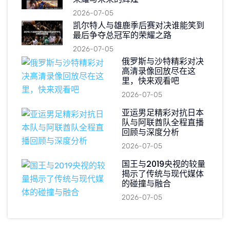
2026-07-05
凯尔特人与雄鹿季后赛对决谁能笑到
最后争夺总冠军的荣耀之路
2026-07-05
俄罗斯与沙特精彩对决
高清录像回放尽在这
里，快来观看吧
2026-07-05
亚运男足精彩对抗日本
队与阿联酋队全程直播
回顾与深度分析
2026-07-05
国王与2019央视的较量
揭示了传统与现代媒体
的碰撞与融合
2026-07-05