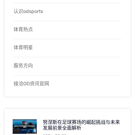
认识odsports
体育热点
体育明星
服务方向
接洽OD资讯官网
努涅斯在足球赛场的崛起挑战与未来
发展前景全面解析