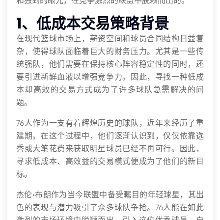
和独到的眼光，在竞争激烈的联盟中脱颖而出的。
1、低成本交易策略背景
在现代篮球市场上，薪资空间和球员合同结构日益复
杂，使得球队面临着巨大的财务压力。尤其是一些传
统强队，他们需要在保持核心阵容稳定性的同时，还
要引进新鲜血液以增强竞争力。因此，寻找一种低成
本却高效的交易方式成为了许多球队急需解决的问
题。
76人作为一支有着辉煌历史的球队，近年来经历了重
建期。在这个过程中，他们逐渐认识到，仅仅依靠选
秀或大笔花费来获取明星球员已经不再可行。因此，
寻求低成本、高效益的交易模式便成为了他们的新目
标。
杰伦·布朗作为当今联盟中备受瞩目的年轻球星，其出
色的表现与潜力吸引了众多球队争抢。76人能在如此