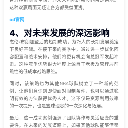
合理控制薪资空间，为未来可能的新签约留足余地。
这种双赢局面无疑让各方都受益匪浅。
od官网
4、对未来发展的深远影响
杰伦·布朗加盟后的短期成功，为76人的长期发展奠定
下良好基础。在接下来的赛季中，通过进一步优化阵
容配置和战术安排，他们将更有机会向总冠军发起冲
击。这种竞争优势很大程度上源自于老板及管理层前
瞻性的低成本战略思维。
同时，该策略也为其他NBA球队树立了一种新的范
例，让他们意识到即使面对限制条件，也可以通过聪
明有效的方法获得优秀人才。这不仅是资源利用效率
的一次提升，也是篮球理念的一次深化与拓展。
最后，这一成功案例强调了团队协作与灵活应变的重
要性。在未来的发展道路上，如果其他球队能够借鉴