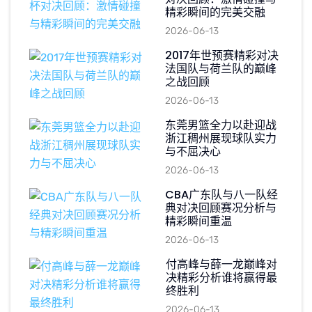
精彩瞬间的完美交融
2026-06-13
2017年世预赛精彩对决
法国队与荷兰队的巅峰
之战回顾
2026-06-13
东莞男篮全力以赴迎战
浙江稠州展现球队实力
与不屈决心
2026-06-13
CBA广东队与八一队经
典对决回顾赛况分析与
精彩瞬间重温
2026-06-13
付高峰与薛一龙巅峰对
决精彩分析谁将赢得最
终胜利
2026-06-13