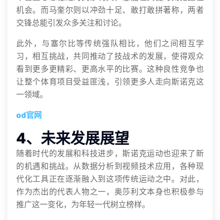
机会。而马奎尔则以冲劲十足、敢打敢拼著称，两者
交锋总能引发众多关注和讨论。
此外，与塞尔比等传统强队相比，他们之间相互学
习，相互挑战，共同推动了技战术的发展，使得观众
看到更多更精彩、更高水平的比赛。这种良性竞争也
让整个体育项目受益匪浅，引领更多人走向斯诺克这
一领域。
od官网
4、未来发展展望
随着时代的发展和科技进步，斯诺克运动也迎来了新
的机遇和挑战。从数据分析到视频技术应用，各种现
代化工具正在逐渐融入到这项传统运动之中。对此，
作为杰出的代表人物之一，奥莎利文本身也积极参与
推广这一变化，为年轻一代树立榜样。