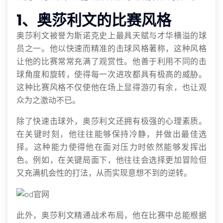
1、奥莎利文的比赛风格
奥莎利文被誉为斯诺克史上最具天赋与才华横溢的球
员之一。他以快速而精准的击球风格著称，这种风格
让他的比赛常常充满了观赏性。他善于利用不同的击
球角度和旋转，使得每一次进攻都具有极高的威胁。
这种比赛风格不仅使他在场上显得游刃有余，也让观
众为之激动不已。
除了快速击球外，奥莎利文还拥有极强的心理素质。
在关键时刻，他往往能够保持冷静，并做出最佳选
择。这种能力使得他在面对压力时依然能够发挥出
色。例如，在关键局面下，他往往会选择更加冒险但
又充满机会性的打法，从而实现意想不到的逆转。
此外，奥莎利文精通战术布局，他在比赛中总能根据