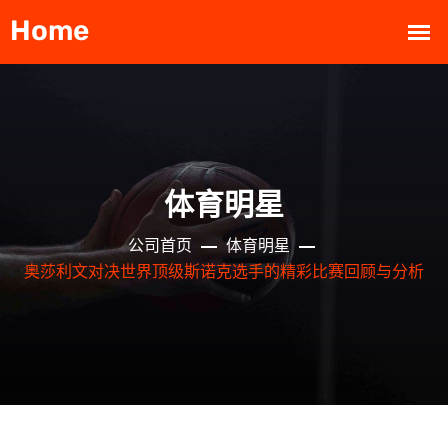
体育明星
公司首页
体育明星
奥莎利文对决世界顶级斯诺克选手的精彩比赛回顾与分析