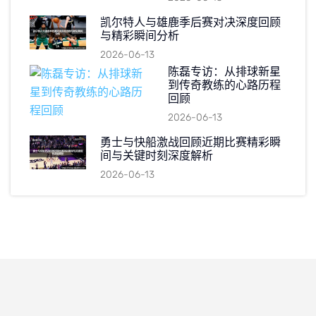
凯尔特人与雄鹿季后赛对决深度回顾
与精彩瞬间分析
2026-06-13
陈磊专访：从排球新星
到传奇教练的心路历程
回顾
2026-06-13
勇士与快船激战回顾近期比赛精彩瞬
间与关键时刻深度解析
2026-06-13