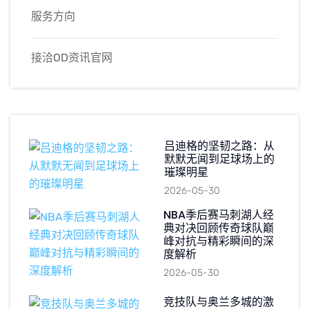
服务方向
接洽OD资讯官网
吕迪格的坚韧之路：从
默默无闻到足球场上的
璀璨明星
2026-05-30
NBA季后赛马刺湖人经
典对决回顾传奇球队巅
峰对抗与精彩瞬间的深
度解析
2026-05-30
竞技队与奥兰多城的激