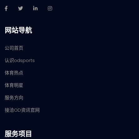
网站导航
公司首页
认识odsports
体育热点
体育明星
服务方向
接洽OD资讯官网
服务项目