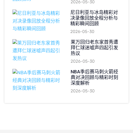
2026-05-30
尼日利亚与冰岛精彩对
决录像回放全程分析与
精彩瞬间回顾
2026-05-30
莱万回归老东家首秀遭
拜仁球迷嘘声四起引发
热议
2026-05-30
NBA季后赛马刺火箭经
典对决回顾与精彩时刻
深度解析
2026-05-30