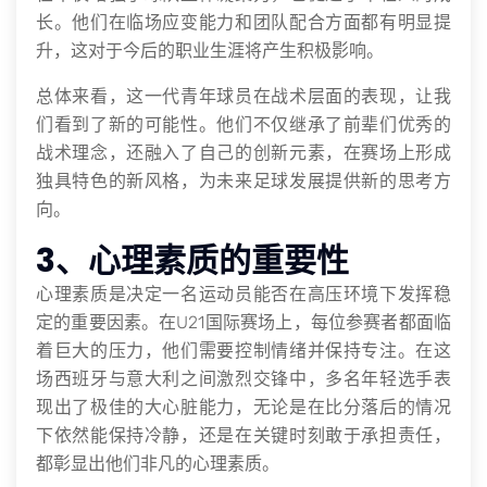
长。他们在临场应变能力和团队配合方面都有明显提
升，这对于今后的职业生涯将产生积极影响。
总体来看，这一代青年球员在战术层面的表现，让我
们看到了新的可能性。他们不仅继承了前辈们优秀的
战术理念，还融入了自己的创新元素，在赛场上形成
独具特色的新风格，为未来足球发展提供新的思考方
向。
3、心理素质的重要性
心理素质是决定一名运动员能否在高压环境下发挥稳
定的重要因素。在U21国际赛场上，每位参赛者都面临
着巨大的压力，他们需要控制情绪并保持专注。在这
场西班牙与意大利之间激烈交锋中，多名年轻选手表
现出了极佳的大心脏能力，无论是在比分落后的情况
下依然能保持冷静，还是在关键时刻敢于承担责任，
都彰显出他们非凡的心理素质。