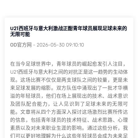
U21西班牙与意大利激战正酣青年球员展现足球未来的
无限可能
OD官方网
-
2026-05-30 09:10:10
在当今足球世界中，青年球员的崛起愈发引人注目，
U21西班牙与意大利之间的对抗正是这一趋势的生动体
现。这场比赛不仅仅是两支球队之间的较量，更是未
来足球发展的缩影。双方队伍中涌现出了一批才华横
溢的年轻球员，他们在场上展现出的技术、战术意识
及团队配合能力，让人见识到了足球未来的无限可
能。文章将从四个方面深入探讨这场激烈比赛所传达
的信息，包括青年球员的技术特征、战术思路、心理
素质以及对未来职业生涯的影响。通过这些分析，我
们可以更好地理解为什么这些年轻球员会成为未来足