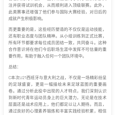
注并获得试训机会，从而顺利进入顶级联赛。此外，
此类赛事还增强了他们参与国际大赛经验，对日后的
成就产生积极影响。
而更重要的是，这些经历塑造的不仅仅是运动技能，
还有职业态度与团队精神。从小组训练到正式比赛，
所有环节都要求每位成员团结一致，共同奋斗。这种
合作意识将在他们今后职场生涯中发挥不可估量的重
要作用，有助于融入任何一个团队环境中。
总结：
C本次U21西班牙与意大利之战，不仅是一场精彩纷呈
的足球盛宴，更是一幅描绘未来足球蓝图的重要画
卷。通过分析此役中出现的人才特点，我们深刻认识
到新时代青年运动员身上的巨大潜力，无论是在技术
层面还是战术应用上，他们都足以让人期待。而且，
通过良好的心理素养锻炼和丰富实践经验积累，相信