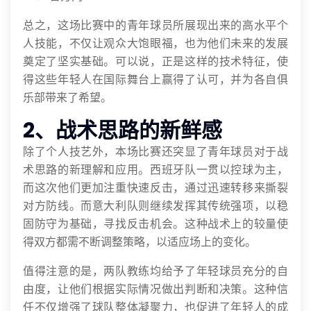
总之，这场比赛中的青年球员所展现出来的高水平个
人技能，不仅让观众大饱眼福，也为他们未来的发展
奠定了坚实基础。可以说，正是这样的技术特征，使
得这些年轻人在国际舞台上赢得了认可，并为各自俱
乐部带来了希望。
2、战术思路的新鲜感
除了个人技艺外，本场比赛还突显了青年球员对于战
术思路的新理解和应用。西班牙队一贯以控球为主，
而这次他们更加注重快速反击，通过迅速转移来撕裂
对方防线。而意大利队则继续发挥其传统强项，以稳
固防守为基础，寻找反击机会。这种战术上的较量使
得双方都需不断调整策略，以适应场上的变化。
值得注意的是，两队教练均给予了年轻球员充分的自
由度，让他们根据实际情况做出判断和决策。这种信
任不仅增强了球队整体凝聚力，也促进了年轻人的成