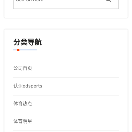
分类导航
公司首页
认识odsports
体育热点
体育明星