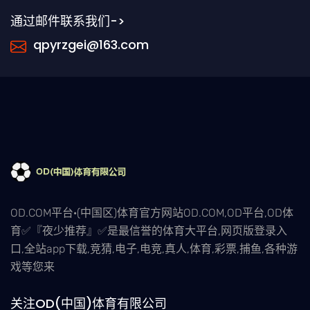
通过邮件联系我们->
qpyrzgei@163.com
OD.COM平台·(中国区)体育官方网站OD.COM,OD平台,OD体
育✅『夜少推荐』✅是最信誉的体育大平台,网页版登录入
口,全站app下载,竞猜,电子,电竞,真人,体育,彩票,捕鱼,各种游
戏等您来
关注OD(中国)体育有限公司