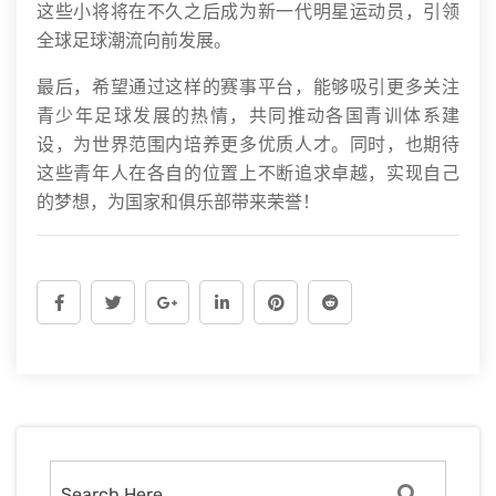
这些小将将在不久之后成为新一代明星运动员，引领
全球足球潮流向前发展。
最后，希望通过这样的赛事平台，能够吸引更多关注
青少年足球发展的热情，共同推动各国青训体系建
设，为世界范围内培养更多优质人才。同时，也期待
这些青年人在各自的位置上不断追求卓越，实现自己
的梦想，为国家和俱乐部带来荣誉！